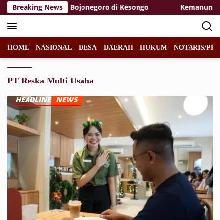
Langsung
tgas TMMD 129 Bojonegoro di Kesongo
Breaking News
Kemanunggalan d
ke
konten
HOME
NASIONAL
DESA
DAERAH
HUKUM
NOTARIS/PPA
PT Reska Multi Usaha