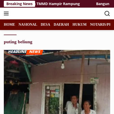
Langsung
asilitas Rest Area TMMD Hampir Rampung
Breaking News
Bangun Desa d
ke
konten
HOME
NASIONAL
DESA
DAERAH
HUKUM
NOTARIS/PPA
puting beliung