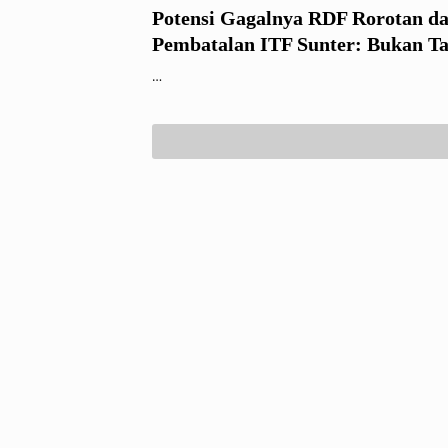
Potensi Gagalnya RDF Rorotan d
Pembatalan ITF Sunter: Bukan T
Jawab Pramono–Rano, Melainkan
…
Gubernur Heru Budi dan Kepala
Kuswanto