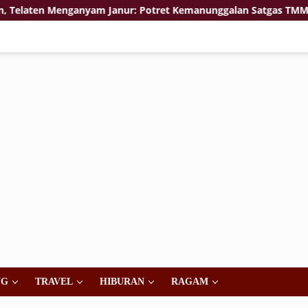
n Menganyam Janur: Potret Kemanunggalan Satgas TMMD 129 Boj
NG
TRAVEL
HIBURAN
RAGAM