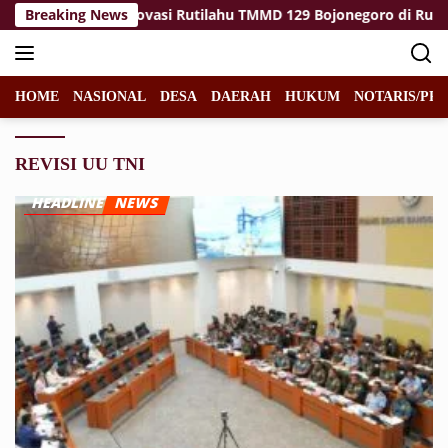
Langsung
inalization: Renovasi Rutilahu TMMD 129 Bojonegoro di Rumah 
Breaking News
ke
konten
HOME
NASIONAL
DESA
DAERAH
HUKUM
NOTARIS/PPA
REVISI UU TNI