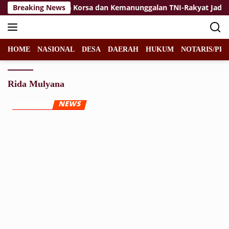
Langsung
kan
Breaking News
Jiwa Korsa dan Kemanunggalan TNI-Rakyat Jadi Kek
ke
konten
HOME
NASIONAL
DESA
DAERAH
HUKUM
NOTARIS/PPA
Rida Mulyana