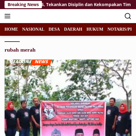
Langsung
t Paskibraka 2026, Tekankan Disiplin dan Kekompakan Tim
Breaking News
ke
konten
HOME
NASIONAL
DESA
DAERAH
HUKUM
NOTARIS/PPA
rubah merah