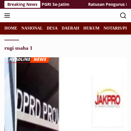
Langsung
erguruan Tinggi PGRI Se-Jatim
Breaking News
Ratusan Pengurus NU Du
ke
konten
HOME
NASIONAL
DESA
DAERAH
HUKUM
NOTARIS/PPA
rugi usaha 1