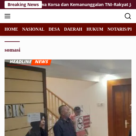
Langsung
ikan
Breaking News
Jiwa Korsa dan Kemanunggalan TNI-Rakyat Jadi Ke
ke
konten
HOME
NASIONAL
DESA
DAERAH
HUKUM
NOTARIS/PPA
somasi