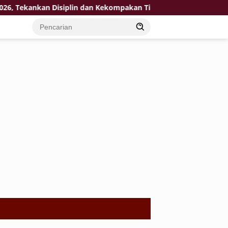
Tekankan Disiplin dan Kekompakan Tim
KPP Pratama Tuba