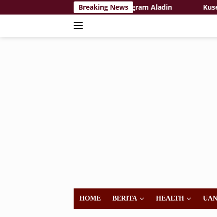
Langsung
Hunian Bermartabat Melalui Program Aladin
Breaking News
Kusen Terp
ke
konten
HOME
BERITA
HEALTH
UA