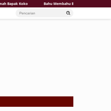
apak Koko
Bahu Membahu Bangun Asa, Satgas TMMD da