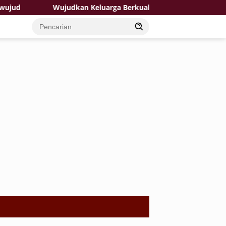
Wujudkan Keluarga Berkualitas: TMMD 129 Bojonegoro Had