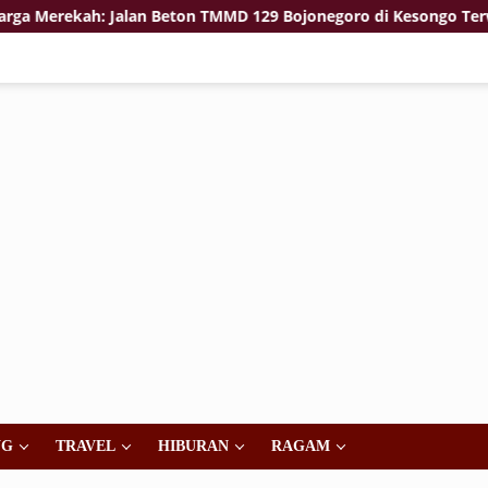
kah: Jalan Beton TMMD 129 Bojonegoro di Kesongo Terwujud
NG
TRAVEL
HIBURAN
RAGAM