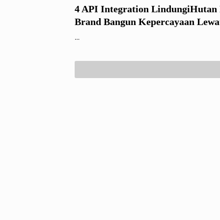
4 API Integration LindungiHuta
Brand Bangun Kepercayaan Lewa
Transparansi Hijau
…