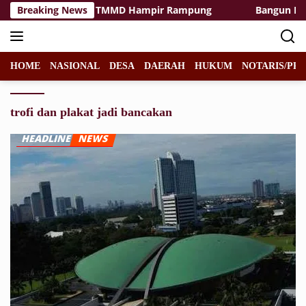
Langsung
silitas Rest Area TMMD Hampir Rampung
Breaking News
Bangun Desa d
ke
konten
HOME
NASIONAL
DESA
DAERAH
HUKUM
NOTARIS/PPA
trofi dan plakat jadi bancakan