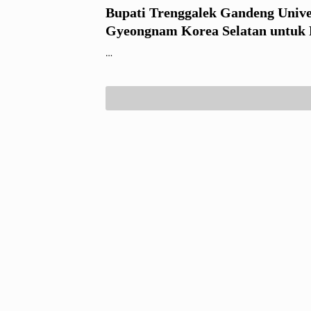
Bupati Trenggalek Gandeng Unive
Gyeongnam Korea Selatan untuk 
Dual Track Internasional
…