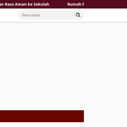
a Aman ke Sekolah
Rumah Pak Toid Kian Layak Huni P