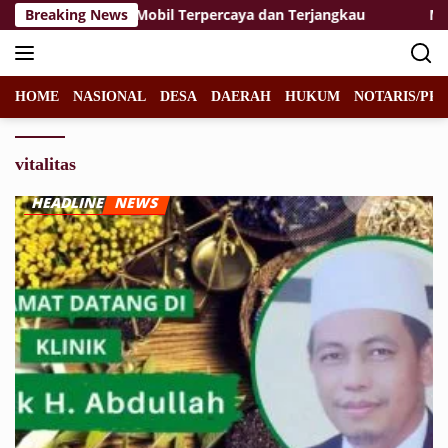
Langsung
usi Perawatan Mobil Terpercaya dan Terjangkau
Breaking News
Memasuk
ke
konten
HOME
NASIONAL
DESA
DAERAH
HUKUM
NOTARIS/PPA
vitalitas