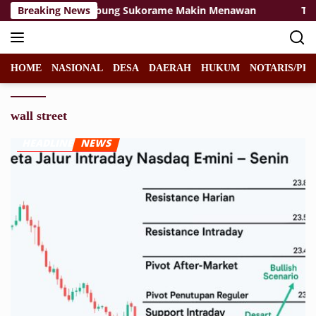
Langsung
itas Rest Area Sembung Sukorame Makin Menawan
Breaking News
Tidak
ke
konten
HOME
NASIONAL
DESA
DAERAH
HUKUM
NOTARIS/PPA
wall street