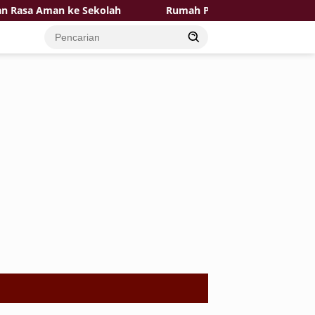
a Aman ke Sekolah
Rumah Pak Toid Kian Layak Huni P