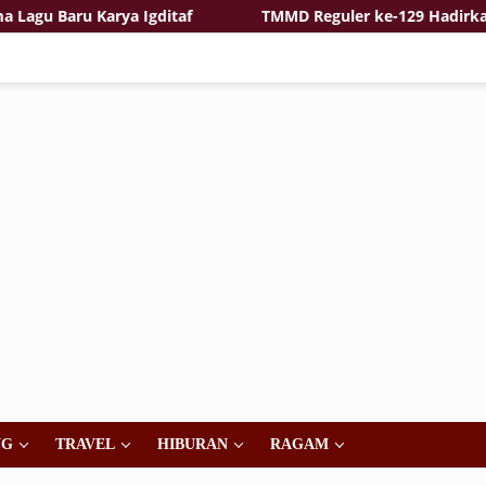
 Baru Karya Igditaf
TMMD Reguler ke-129 Hadirkan Ras
NG
TRAVEL
HIBURAN
RAGAM