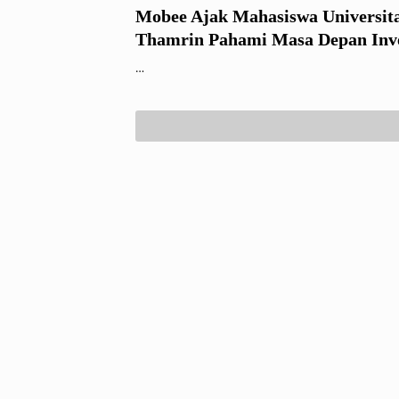
Mobee Ajak Mahasiswa Universi
Thamrin Pahami Masa Depan Inve
Digital dan Web3
…