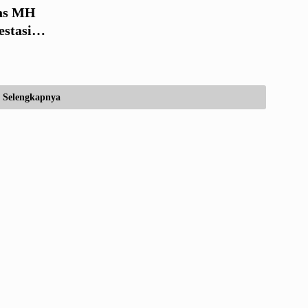
tas MH
stasi
Selengkapnya