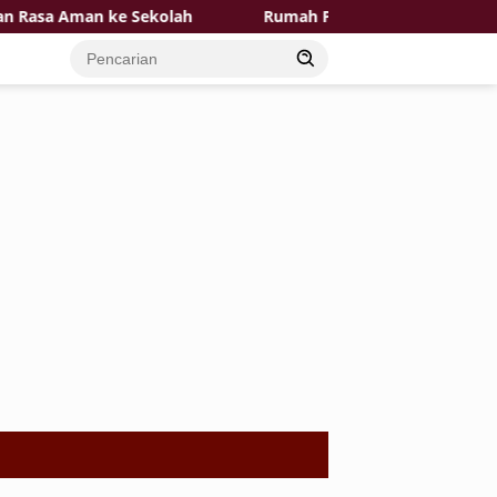
a Aman ke Sekolah
Rumah Pak Toid Kian Layak Huni P