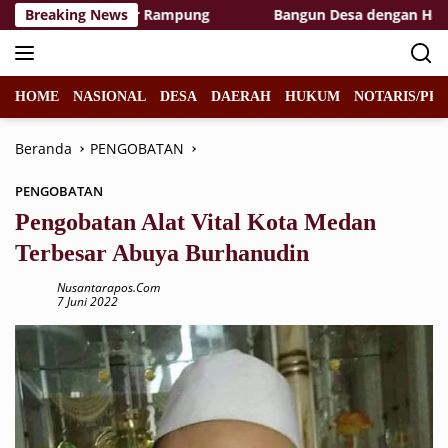
Langsung
TMMD Hampir Rampung
Breaking News
Bangun Desa dengan Hati, TMMD K
ke
konten
HOME
NASIONAL
DESA
DAERAH
HUKUM
NOTARIS/PPA
Beranda
PENGOBATAN
PENGOBATAN
Pengobatan Alat Vital Kota Medan
Terbesar Abuya Burhanudin
Nusantarapos.com
7 Juni 2022