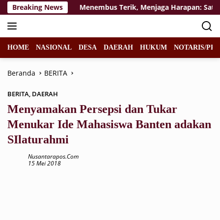
Langsung
sa Depan
Breaking News
Menembus Terik, Menjaga Harapan: Satgas T
ke
konten
HOME
NASIONAL
DESA
DAERAH
HUKUM
NOTARIS/PPA
Beranda
BERITA
BERITA
,
DAERAH
Menyamakan Persepsi dan Tukar
Menukar Ide Mahasiswa Banten adakan
SIlaturahmi
Nusantarapos.com
15 Mei 2018