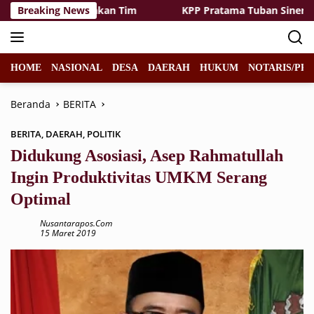
Langsung
lin dan Kekompakan Tim
Breaking News
KPP Pratama Tuban Sinergi Bare
ke
konten
HOME
NASIONAL
DESA
DAERAH
HUKUM
NOTARIS/PPA
Beranda
BERITA
BERITA
,
DAERAH
,
POLITIK
Didukung Asosiasi, Asep Rahmatullah
Ingin Produktivitas UMKM Serang
Optimal
Nusantarapos.com
15 Maret 2019