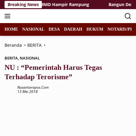
Langsung
litas Rest Area TMMD Hampir Rampung
Breaking News
Bangun Desa den
ke
konten
HOME
NASIONAL
DESA
DAERAH
HUKUM
NOTARIS/PPA
Beranda
BERITA
BERITA
,
NASIONAL
NU : “Pemerintah Harus Tegas
Terhadap Terorisme”
Nusantarapos.com
13 Mei 2018