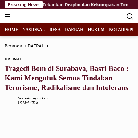
Langsung
Paskibraka 2026, Tekankan Disiplin dan Kekompakan Tim
Breaking News
ke
konten
HOME
NASIONAL
DESA
DAERAH
HUKUM
NOTARIS/PPA
Beranda
DAERAH
DAERAH
Tragedi Bom di Surabaya, Basri Baco :
Kami Mengutuk Semua Tindakan
Terorisme, Radikalisme dan Intolerans
Nusantarapos.com
13 Mei 2018