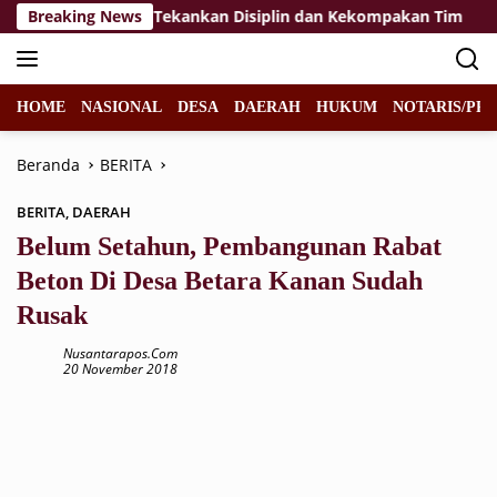
Langsung
 Paskibraka 2026, Tekankan Disiplin dan Kekompakan Tim
Breaking News
ke
konten
HOME
NASIONAL
DESA
DAERAH
HUKUM
NOTARIS/PPA
Beranda
BERITA
BERITA
,
DAERAH
Belum Setahun, Pembangunan Rabat
Beton Di Desa Betara Kanan Sudah
Rusak
Nusantarapos.com
20 November 2018