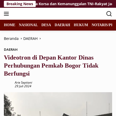
Langsung
an
Breaking News
Jiwa Korsa dan Kemanunggalan TNI-Rakyat Jadi Keku
ke
konten
HOME
NASIONAL
DESA
DAERAH
HUKUM
NOTARIS/PPA
Beranda
DAERAH
DAERAH
Videotron di Depan Kantor Dinas
Perhubungan Pemkab Bogor Tidak
Berfungsi
Arie Septiani
29 Juli 2024