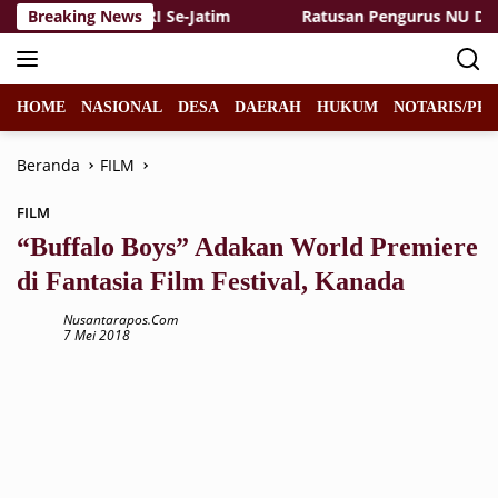
Langsung
uan Tinggi PGRI Se-Jatim
Breaking News
Ratusan Pengurus NU Dukung 
ke
konten
HOME
NASIONAL
DESA
DAERAH
HUKUM
NOTARIS/PPA
Beranda
FILM
FILM
“Buffalo Boys” Adakan World Premiere
di Fantasia Film Festival, Kanada
Nusantarapos.com
7 Mei 2018