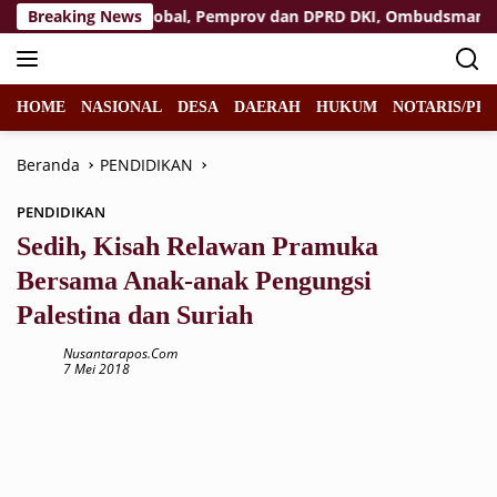
Langsung
 Ranah Isu Global, Pemprov dan DPRD DKI, Ombudsman, serta 
Breaking News
ke
konten
HOME
NASIONAL
DESA
DAERAH
HUKUM
NOTARIS/PPA
Beranda
PENDIDIKAN
PENDIDIKAN
Sedih, Kisah Relawan Pramuka
Bersama Anak-anak Pengungsi
Palestina dan Suriah
Nusantarapos.com
7 Mei 2018