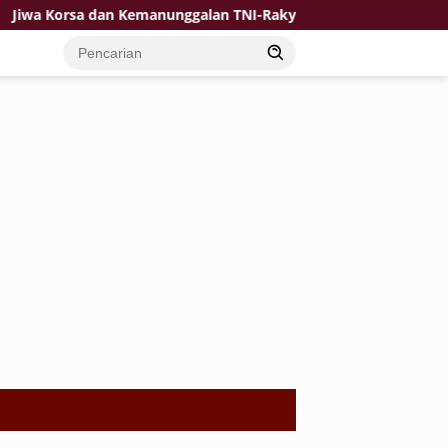
a dan Kemanunggalan TNI-Rakyat Jadi Kekuatan TMMD di Desa Bu