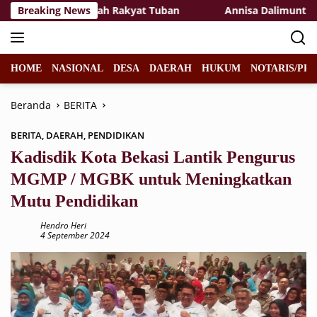
Langsung
i Gedung Sekolah Rakyat Tuban
Breaking News
Annisa Dalimunthe dan I
ke
konten
HOME
NASIONAL
DESA
DAERAH
HUKUM
NOTARIS/PPA
Beranda
BERITA
BERITA
,
DAERAH
,
PENDIDIKAN
Kadisdik Kota Bekasi Lantik Pengurus
MGMP / MGBK untuk Meningkatkan
Mutu Pendidikan
Hendro Heri
4 September 2024