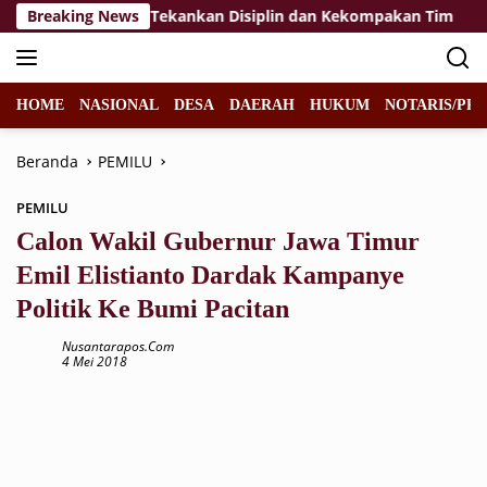
Langsung
Paskibraka 2026, Tekankan Disiplin dan Kekompakan Tim
Breaking News
ke
konten
HOME
NASIONAL
DESA
DAERAH
HUKUM
NOTARIS/PPA
Beranda
PEMILU
PEMILU
Calon Wakil Gubernur Jawa Timur
Emil Elistianto Dardak Kampanye
Politik Ke Bumi Pacitan
Nusantarapos.com
4 Mei 2018