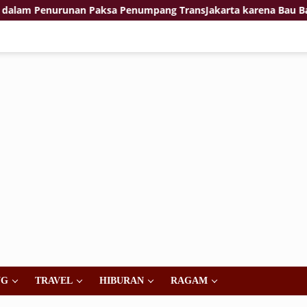
an Paksa Penumpang TransJakarta karena Bau Badan: Masuk Ran
NG
TRAVEL
HIBURAN
RAGAM