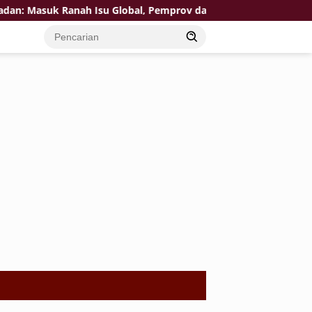
ah Isu Global, Pemprov dan DPRD DKI, Ombudsman, serta Komn