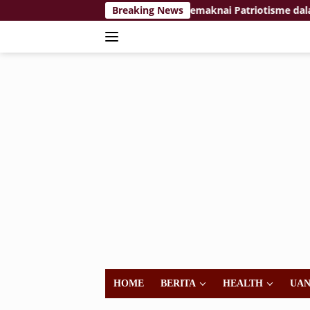
Langsung
ng Trang, Nona’ Ajak Penonton Memaknai Patriotisme dalam Kes
Breaking News
ke
konten
HOME
BERITA
HEALTH
UA