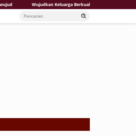
Wujudkan Keluarga Berkualitas: TMMD 129 Bojonegoro Ha