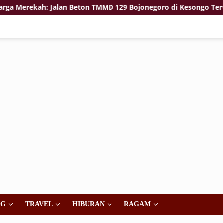
ekah: Jalan Beton TMMD 129 Bojonegoro di Kesongo Terwujud
NG
TRAVEL
HIBURAN
RAGAM