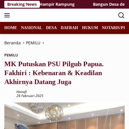
Langsung
est Area TMMD Hampir Rampung
Breaking News
Bangun Desa dengan Hat
ke
konten
HOME
NASIONAL
DESA
DAERAH
HUKUM
NOTARIS/PPA
Beranda
PEMILU
PEMILU
MK Putuskan PSU Pilgub Papua.
Fakhiri : Kebenaran & Keadilan
Akhirnya Datang Juga
Hanafi
26 Februari 2025