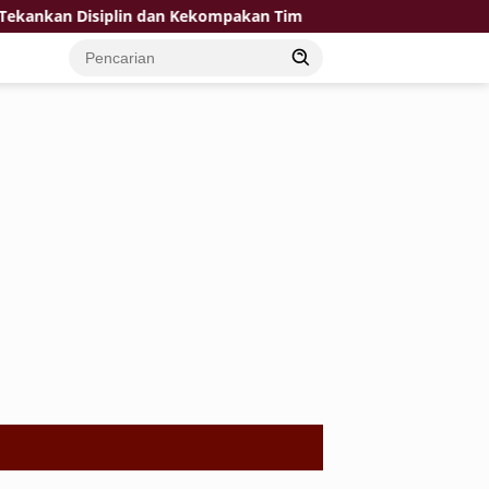
kan Disiplin dan Kekompakan Tim
KPP Pratama Tuban Sin