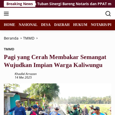
Langsung
Breaking News
KPP Pratama Tuban Sinergi Bareng Notaris dan PPAT melalui
ke
konten
HOME
NASIONAL
DESA
DAERAH
HUKUM
NOTARIS/PPA
Beranda
TMMD
TMMD
Pagi yang Cerah Membakar Semangat
Wujudkan Impian Warga Kaliwungu
Khadlel Arrazan
14 Mei 2025