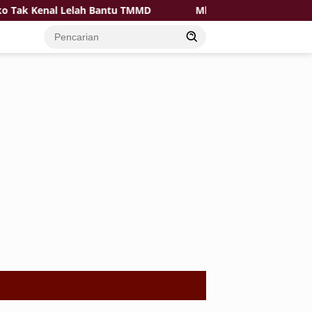
k Kenal Lelah Bantu TMMD
Mbah Hadi Tak Mau Tinggal D