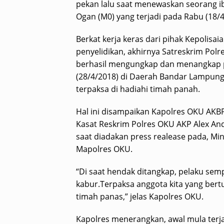
pekan lalu saat menewaskan seorang i
Ogan (M0) yang terjadi pada Rabu (18/4/
Berkat kerja keras dari pihak Kepolis
penyelidikan, akhirnya Satreskrim Pol
berhasil mengungkap dan menangkap pe
(28/4/2018) di Daerah Bandar Lampun
terpaksa di hadiahi timah panah.
Hal ini disampaikan Kapolres OKU AKBP
Kasat Reskrim Polres OKU AKP Alex An
saat diadakan press realease pada, Min
Mapolres OKU.
“Di saat hendak ditangkap, pelaku se
kabur.Terpaksa anggota kita yang be
timah panas,” jelas Kapolres OKU.
Kapolres menerangkan, awal mula terja