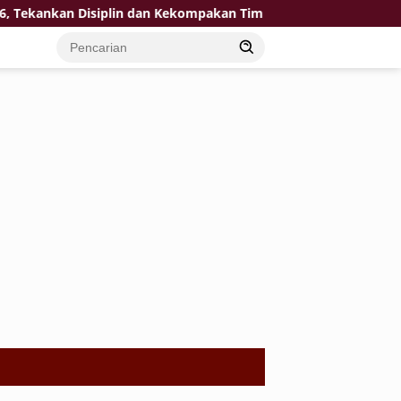
kan Disiplin dan Kekompakan Tim
KPP Pratama Tuban Sin