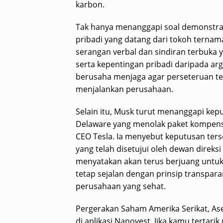
karbon.
Tak hanya menanggapi soal demonstras
pribadi yang datang dari tokoh ternam
serangan verbal dan sindiran terbuka 
serta kepentingan pribadi daripada ar
berusaha menjaga agar perseteruan t
menjalankan perusahaan.
Selain itu, Musk turut menanggapi kepu
Delaware yang menolak paket kompensa
CEO Tesla. Ia menyebut keputusan ters
yang telah disetujui oleh dewan direk
menyatakan akan terus berjuang untu
tetap sejalan dengan prinsip transpar
perusahaan yang sehat.
Pergerakan Saham Amerika Serikat, Aset
di
aplikasi Nanovest.
Jika kamu tertarik 