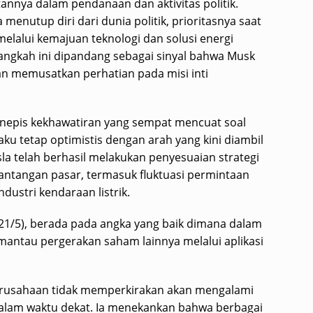
tannya dalam pendanaan dan aktivitas politik.
menutup diri dari dunia politik, prioritasnya saat
elalui kemajuan teknologi dan solusi energi
Langkah ini dipandang sebagai sinyal bahwa Musk
dan memusatkan perhatian pada misi inti
nepis kekhawatiran yang sempat mencuat soal
ku tetap optimistis dengan arah yang kini diambil
a telah berhasil melakukan penyesuaian strategi
antangan pasar, termasuk fluktuasi permintaan
dustri kendaraan listrik.
21/5), berada pada angka yang baik dimana dalam
mantau pergerakan saham lainnya melalui aplikasi
erusahaan tidak memperkirakan akan mengalami
dalam waktu dekat. Ia menekankan bahwa berbagai