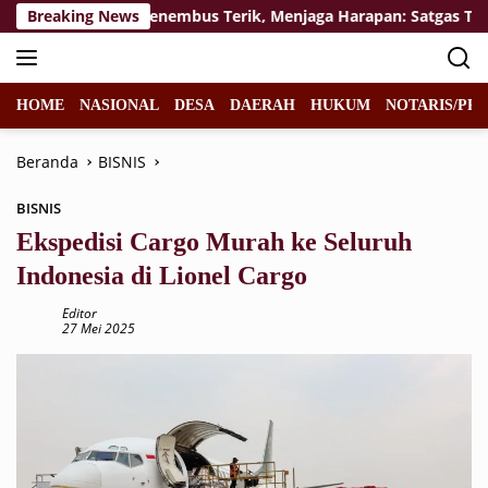
Langsung
n
Breaking News
Menembus Terik, Menjaga Harapan: Satgas TMMD 129
ke
konten
HOME
NASIONAL
DESA
DAERAH
HUKUM
NOTARIS/PPA
Beranda
BISNIS
BISNIS
Ekspedisi Cargo Murah ke Seluruh
Indonesia di Lionel Cargo
Editor
27 Mei 2025