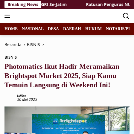
Langsung
uruan Tinggi PGRI Se-Jatim
Breaking News
Ratusan Pengurus NU Dukun
ke
konten
HOME
NASIONAL
DESA
DAERAH
HUKUM
NOTARIS/PPA
Beranda
BISNIS
BISNIS
Photomatics Ikut Hadir Meramaikan
Brightspot Market 2025, Siap Kamu
Temuin Langsung di Weekend Ini!
Editor
30 Mei 2025