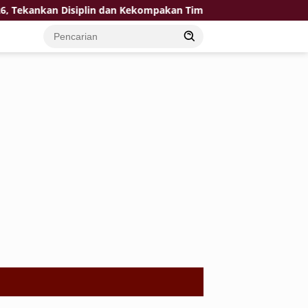
kan Disiplin dan Kekompakan Tim
KPP Pratama Tuban Sin