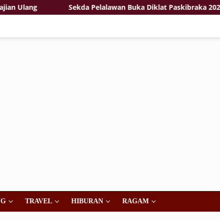
ng
Sekda Pelalawan Buka Diklat Paskibraka 2026, Tekan
NG
TRAVEL
HIBURAN
RAGAM