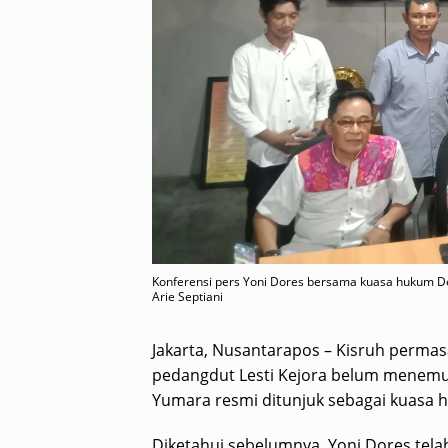
Konferensi pers Yoni Dores bersama kuasa hukum Deo
Arie Septiani
Jakarta, Nusantarapos – Kisruh permas
pedangdut Lesti Kejora belum menemui t
Yumara resmi ditunjuk sebagai kuasa
Diketahui sebelumnya, Yoni Dores tela