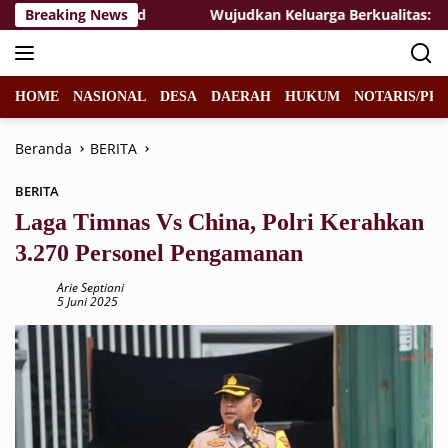
Langsung
esongo Terwujud
Breaking News
Wujudkan Keluarga Berkualitas: TMMD 
ke
konten
HOME
NASIONAL
DESA
DAERAH
HUKUM
NOTARIS/PPA
Beranda
BERITA
BERITA
Laga Timnas Vs China, Polri Kerahkan
3.270 Personel Pengamanan
Arie Septiani
5 Juni 2025