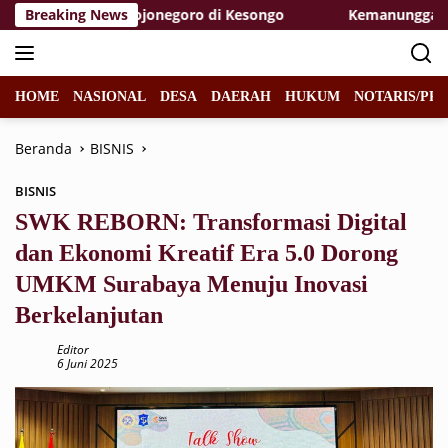
Langsung
s TMMD 129 Bojonegoro di Kesongo
Breaking News
Kemanunggalan di A
ke
konten
HOME
NASIONAL
DESA
DAERAH
HUKUM
NOTARIS/PPA
Beranda
BISNIS
BISNIS
SWK REBORN: Transformasi Digital
dan Ekonomi Kreatif Era 5.0 Dorong
UMKM Surabaya Menuju Inovasi
Berkelanjutan
Editor
6 Juni 2025