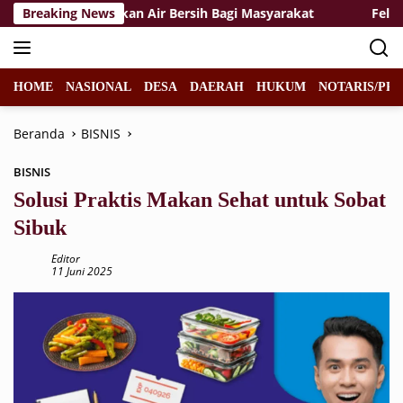
Langsung
gkalihat Salurkan Air Bersih Bagi Masyarakat
Breaking News
Felicia J
ke
konten
HOME
NASIONAL
DESA
DAERAH
HUKUM
NOTARIS/PPA
Beranda
BISNIS
BISNIS
Solusi Praktis Makan Sehat untuk Sobat
Sibuk
Editor
11 Juni 2025