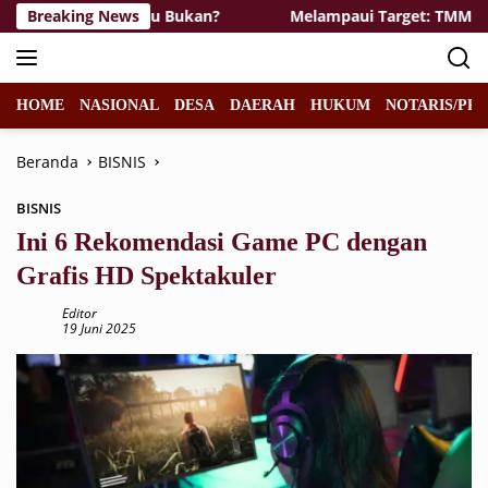
Langsung
 Tunawisma atau Bukan?
Breaking News
Melampaui Target: TMMD 129 Bo
ke
konten
HOME
NASIONAL
DESA
DAERAH
HUKUM
NOTARIS/PPA
Beranda
BISNIS
BISNIS
Ini 6 Rekomendasi Game PC dengan
Grafis HD Spektakuler
Editor
19 Juni 2025