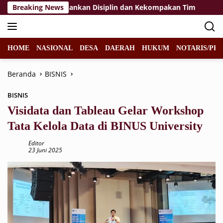
Langsung
braka 2026, Tekankan Disiplin dan Kekompakan Tim
Breaking News
KPP 
ke
konten
HOME
NASIONAL
DESA
DAERAH
HUKUM
NOTARIS/PPA
Beranda
BISNIS
BISNIS
Visidata dan Tableau Gelar Workshop
Tata Kelola Data di BINUS University
Editor
23 Juni 2025