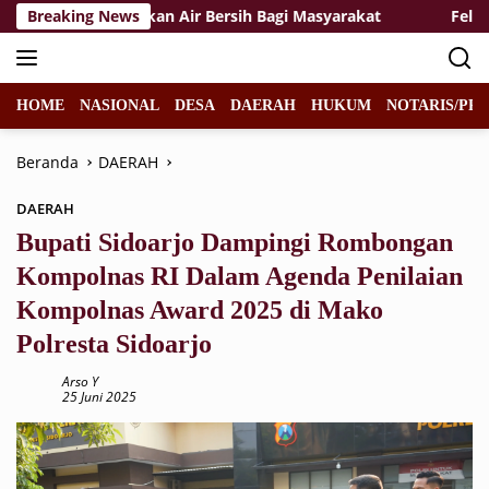
Langsung
gkalihat Salurkan Air Bersih Bagi Masyarakat
Breaking News
Felicia Ja
ke
konten
HOME
NASIONAL
DESA
DAERAH
HUKUM
NOTARIS/PPA
Beranda
DAERAH
DAERAH
Bupati Sidoarjo Dampingi Rombongan
Kompolnas RI Dalam Agenda Penilaian
Kompolnas Award 2025 di Mako
Polresta Sidoarjo
Arso Y
25 Juni 2025