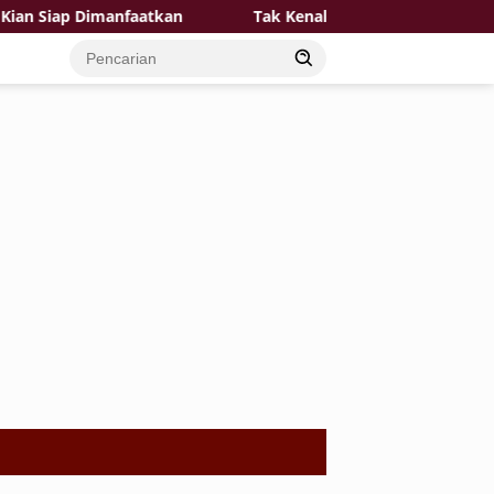
p Dimanfaatkan
Tak Kenal Lelah, Satgas TMMD Bersama W