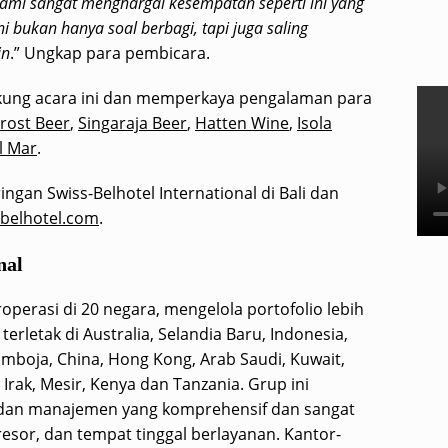
ami sangat menghargai kesempatan seperti ini yang
 bukan hanya soal berbagi, tapi juga saling
in
.” Ungkap para pembicara.
ung acara ini dan memperkaya pengalaman para
rost Beer
,
Singaraja Beer
,
Hatten Wine
,
Isola
l Mar
.
ingan Swiss-Belhotel International di Bali dan
belhotel.com
.
nal
eroperasi di 20 negara, mengelola portofolio lebih
terletak di Australia, Selandia Baru, Indonesia,
Kamboja, China, Hong Kong, Arab Saudi, Kuwait,
Irak, Mesir, Kenya dan Tanzania. Grup ini
an manajemen yang komprehensif dan sangat
esor, dan tempat tinggal berlayanan. Kantor-