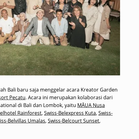
ayah Bali baru saja menggelar acara Kreator Garden
sort Pecatu
. Acara ini merupakan kolaborasi dari
national di Bali dan Lombok, yaitu
MĀUA Nusa
elhotel Rainforest
,
Swiss-Belexpress Kuta
,
Swiss-
iss-Belvillas Umalas
,
Swiss-Belcourt Sunset
,