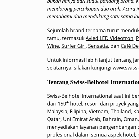
bukan hanya dari sudut pandang brand. K
mendorong percakapan dua arah. Acara ini
memahami dan mendukung satu sama la
Sejumlah brand ternama turut menduk
tamu, termasuk
Avled LED Videotron
,
P
Wine
,
Surfer Girl
,
Sensatia
, dan
Café De
Untuk informasi lebih lanjut tentang jar
sekitarnya, silakan kunjungi
www.swiss-
Tentang Swiss-Belhotel Internatio
Swiss-Belhotel International saat ini b
dari 150* hotel, resor, dan proyek yang 
Malaysia, Filipina, Vietnam, Thailand, 
Qatar, Uni Emirat Arab, Bahrain, Oman, 
menyediakan layanan pengembangan d
profesional dalam semua aspek hotel, r