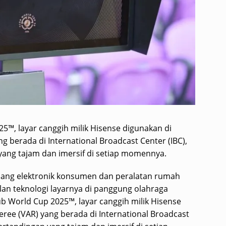
5™, layar canggih milik Hisense digunakan di
g berada di International Broadcast Center (IBC),
ang tajam dan imersif di setiap momennya.
idang elektronik konsumen dan peralatan rumah
an teknologi layarnya di panggung olahraga
ub World Cup 2025™, layar canggih milik Hisense
eree (VAR) yang berada di International Broadcast