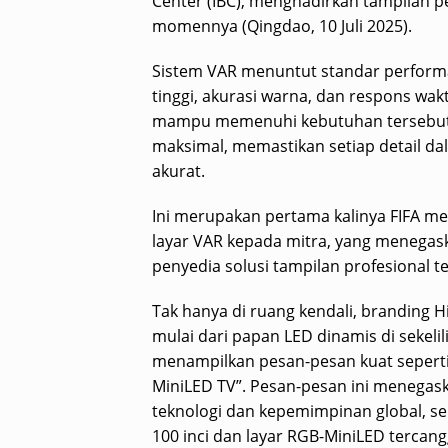
Center (IBC), menghadirkan tampilan pe
momennya (Qingdao, 10 Juli 2025).
Sistem VAR menuntut standar performa l
tinggi, akurasi warna, dan respons wakt
mampu memenuhi kebutuhan tersebut 
maksimal, memastikan setiap detail da
akurat.
Ini merupakan pertama kalinya FIFA m
layar VAR kepada mitra, yang menega
penyedia solusi tampilan profesional t
Tak hanya di ruang kendali, branding 
mulai dari papan LED dinamis di sekel
menampilkan pesan-pesan kuat seperti
MiniLED TV”. Pesan-pesan ini menega
teknologi dan kepemimpinan global, se
100 inci dan layar RGB-MiniLED tercang