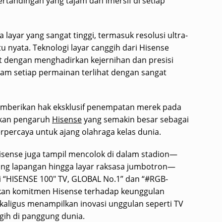
rtandingan yang tajam dan imersif di setiap
ayar yang sangat tinggi, termasuk resolusi ultra-
u nyata. Teknologi layar canggih dari Hisense
dengan menghadirkan kejernihan dan presisi
lam setiap permainan terlihat dengan sangat
emberikan hak eksklusif penempatan merek pada
skan pengaruh
Hisense
yang semakin besar sebagai
erpercaya untuk ajang olahraga kelas dunia.
Hisense juga tampil mencolok di dalam stadion—
iling lapangan hingga layar raksasa jumbotron—
 “HISENSE 100″ TV, GLOBAL No.1” dan “#RGB-
skan komitmen Hisense terhadap keunggulan
kaligus menampilkan inovasi unggulan seperti TV
gih di panggung dunia.