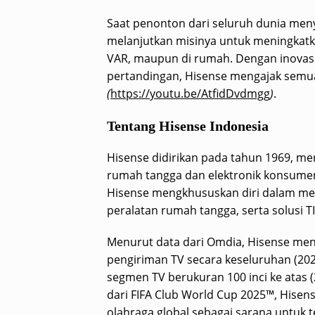
Saat penonton dari seluruh dunia meny
melanjutkan misinya untuk meningkat
VAR, maupun di rumah. Dengan inovasi
pertandingan, Hisense mengajak semu
(
https://youtu.be/AtfidDvdmgg
)
.
Tentang Hisense Indonesia
Hisense didirikan pada tahun 1969, me
rumah tangga dan elektronik konsumen 
Hisense mengkhususkan diri dalam men
peralatan rumah tangga, serta solusi TI
Menurut data dari Omdia, Hisense men
pengiriman TV secara keseluruhan (202
segmen TV berukuran 100 inci ke atas 
dari FIFA Club World Cup 2025™, His
olahraga global sebagai sarana untuk 