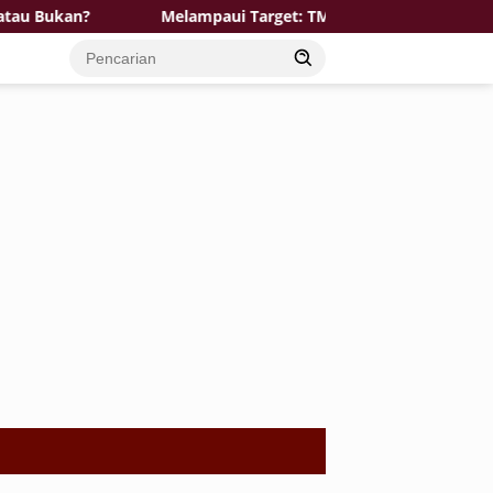
?
Melampaui Target: TMMD 129 Bojonegoro dan Disnak