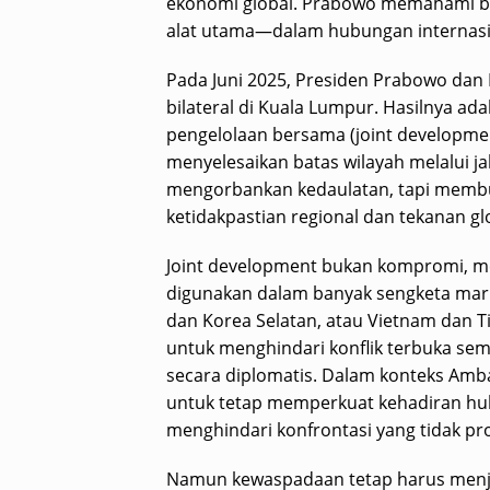
ekonomi global. Prabowo memahami ba
alat utama—dalam hubungan internasio
Pada Juni 2025, Presiden Prabowo da
bilateral di Kuala Lumpur. Hasilnya ad
pengelolaan bersama (joint developmen
menyelesaikan batas wilayah melalui jal
mengorbankan kedaulatan, tapi memb
ketidakpastian regional dan tekanan gl
Joint development bukan kompromi, m
digunakan dalam banyak sengketa mari
dan Korea Selatan, atau Vietnam dan
untuk menghindari konflik terbuka se
secara diplomatis. Dalam konteks Amba
untuk tetap memperkuat kehadiran huku
menghindari konfrontasi yang tidak pro
Namun kewaspadaan tetap harus menjadi