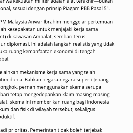
hwa kekuatan militer adalah alat terakhir—bukan
nal, sesuai dengan prinsip Piagam PBB Pasal 51.
n PM Malaysia Anwar Ibrahim menggelar pertemuan
alah kesepakatan untuk menjajaki kerja sama
t) di kawasan Ambalat, sembari terus
ur diplomasi. Ini adalah langkah realistis yang tidak
uka ruang kemanfaatan ekonomi di tengah
obal.
elainkan mekanisme kerja sama yang telah
tim dunia. Bahkan negara-negara seperti Jepang
 Tiongkok, pernah menggunakan skema serupa
mbari tetap mengedepankan klaim masing-masing
lat, skema ini memberikan ruang bagi Indonesia
m dan fisik di wilayah tersebut, sekaligus
duktif.
 prioritas. Pemerintah tidak boleh terjebak