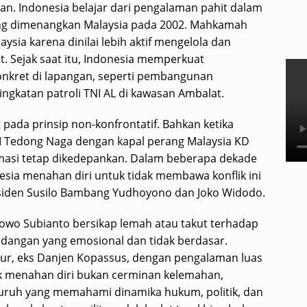
n. Indonesia belajar dari pengalaman pahit dalam
ang dimenangkan Malaysia pada 2002. Mahkamah
ysia karena dinilai lebih aktif mengelola dan
. Sejak saat itu, Indonesia memperkuat
onkret di lapangan, seperti pembangunan
gkatan patroli TNI AL di kawasan Ambalat.
pada prinsip non-konfrontatif. Bahkan ketika
RI Tedong Naga dengan kapal perang Malaysia KD
masi tetap dikedepankan. Dalam beberapa dekade
esia menahan diri untuk tidak membawa konflik ini
Presiden Susilo Bambang Yudhoyono dan Joko Widodo.
wo Subianto bersikap lemah atau takut terhadap
ndangan yang emosional dan tidak berdasar.
ur, eks Danjen Kopassus, dengan pengalaman luas
uk menahan diri bukan cerminan kelemahan,
uruh yang memahami dinamika hukum, politik, dan