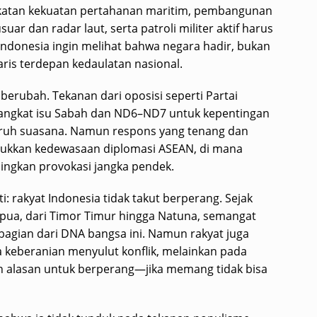
katan kekuatan pertahanan maritim, pembangunan
uar dan radar laut, serta patroli militer aktif harus
Indonesia ingin melihat bahwa negara hadir, bukan
garis terdepan kedaulatan nasional.
s berubah. Tekanan dari oposisi seperti Partai
gangkat isu Sabah dan ND6–ND7 untuk kepentingan
eruh suasana. Namun respons yang tenang dan
jukkan kedewasaan diplomasi ASEAN, di mana
dingkan provokasi jangka pendek.
ti: rakyat Indonesia tidak takut berperang. Sejak
apua, dari Timor Timur hingga Natuna, semangat
gian dari DNA bangsa ini. Namun rakyat juga
 keberanian menyulut konflik, melainkan pada
n alasan untuk berperang—jika memang tidak bisa